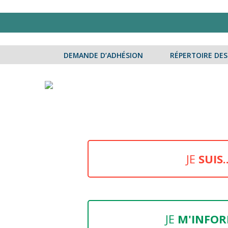
Aller
DEMANDE D’ADHÉSION
RÉPERTOIRE DE
au
contenu
JE
SUIS..
JE
M'INFORM