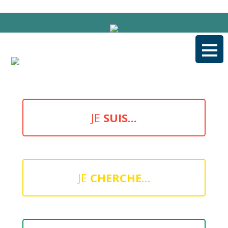
Aller
au
contenu
JE
SUIS...
JE
CHERCHE...