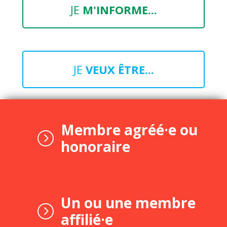
JE
M'INFORME...
JE
VEUX ÊTRE...
Membre agréé·e ou
honoraire
Un ou une membre
affilié·e