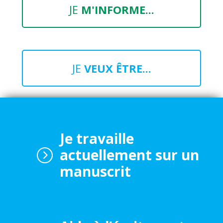
JE
M'INFORME...
JE
VEUX ÊTRE...
Je travaille
actuellement sur un
manuscrit