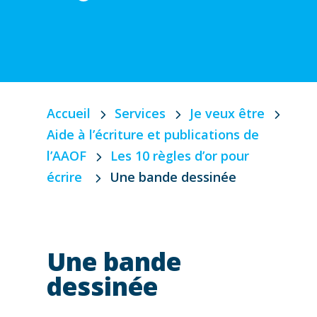
Accueil
Services
Je veux être
Aide à l’écriture et publications de
l’AAOF
Les 10 règles d’or pour
écrire
Une bande dessinée
Une bande
dessinée