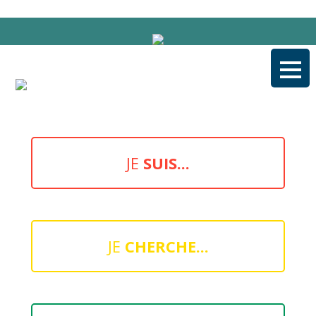
Aller
au
contenu
JE
SUIS...
JE
CHERCHE...